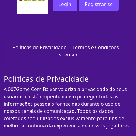
Login
Registrar-se
Políticas de Privacidade
Termos e Condições
Sitemap
Políticas de Privacidade
A 007Game Com Baixar valoriza a privacidade de seus
usuários e está empenhada em proteger todas as
informações pessoais fornecidas durante o uso de
nossos canais de comunicação. Todos os dados
coletados são utilizados exclusivamente para fins de
melhoria contínua da experiência de nossos jogadores.