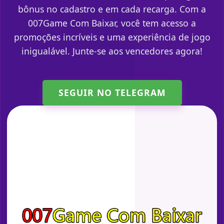
bônus no cadastro e em cada recarga. Com a
007Game Com Baixar, você tem acesso a
promoções incríveis e uma experiência de jogo
inigualável. Junte-se aos vencedores agora!
SEGUIR NO TELEGRAM