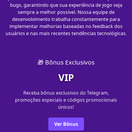
bugs, garantindo que sua experiência de jogo seja
sempre a melhor possível. Nossa equipe de
desenvolvimento trabalha constantemente para
implementar melhorias baseadas no feedback dos
usuários e nas mais recentes tendências tecnológicas.
🎁 Bônus Exclusivos
VIP
Receba bônus exclusivos do Telegram,
promoções especiais e códigos promocionais
únicos!
Ver Bônus