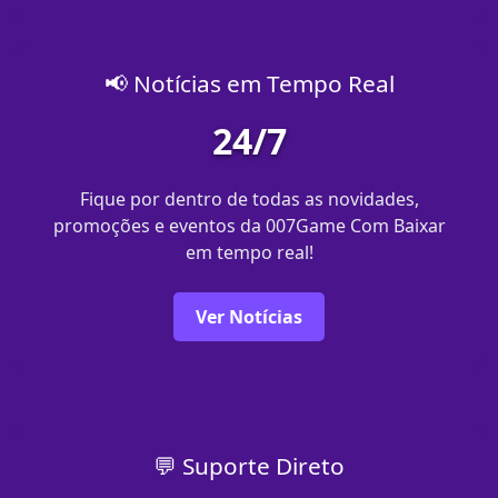
📢 Notícias em Tempo Real
24/7
Fique por dentro de todas as novidades,
promoções e eventos da 007Game Com Baixar
em tempo real!
Ver Notícias
💬 Suporte Direto