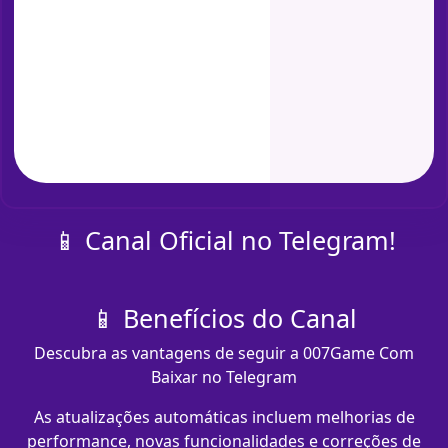
📱 Canal Oficial no Telegram!
📱 Benefícios do Canal
Descubra as vantagens de seguir a 007Game Com
Baixar no Telegram
As atualizações automáticas incluem melhorias de
performance, novas funcionalidades e correções de