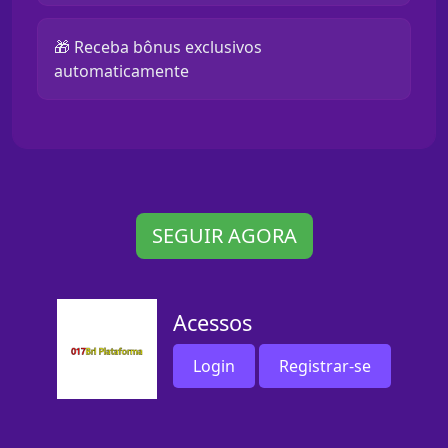
🎁 Receba bônus exclusivos
automaticamente
SEGUIR AGORA
Acessos
Login
Registrar-se