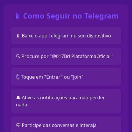
📱 Como Seguir no Telegram
📱 Baixe o app Telegram no seu dispositivo
🔍 Procure por "@017Brl PlataformaOficial"
👆 Toque em "Entrar" ou "Join"
🔔 Ative as notificações para não perder
nada
💬 Participe das conversas e interaja