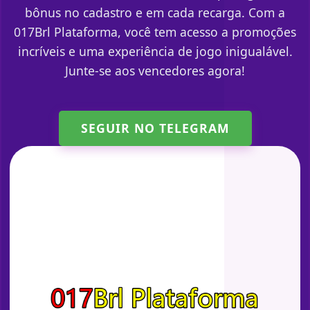
bônus no cadastro e em cada recarga. Com a
017Brl Plataforma, você tem acesso a promoções
incríveis e uma experiência de jogo inigualável.
Junte-se aos vencedores agora!
SEGUIR NO TELEGRAM