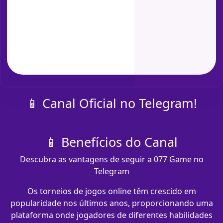
📱 Canal Oficial no Telegram!
📱 Benefícios do Canal
Descubra as vantagens de seguir a 077 Game no
Telegram
Os torneios de jogos online têm crescido em
popularidade nos últimos anos, proporcionando uma
plataforma onde jogadores de diferentes habilidades