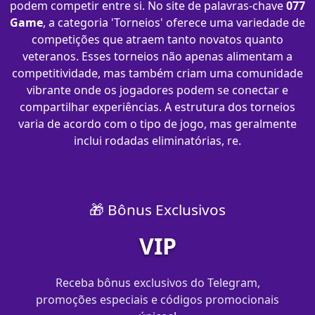
podem competir entre si. No site de palavras-chave
077
Game
, a categoria 'Torneios' oferece uma variedade de
competições que atraem tanto novatos quanto
veteranos. Esses torneios não apenas alimentam a
competitividade, mas também criam uma comunidade
vibrante onde os jogadores podem se conectar e
compartilhar experiências. A estrutura dos torneios
varia de acordo com o tipo de jogo, mas geralmente
inclui rodadas eliminatórias, re.
🎁 Bônus Exclusivos
VIP
Receba bônus exclusivos do Telegram,
promoções especiais e códigos promocionais