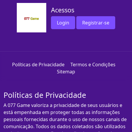
Acessos
Login
Registrar-se
Políticas de Privacidade
Termos e Condições
Sitemap
Políticas de Privacidade
A 077 Game valoriza a privacidade de seus usuários e
está empenhada em proteger todas as informações
pessoais fornecidas durante o uso de nossos canais de
comunicação. Todos os dados coletados são utilizados