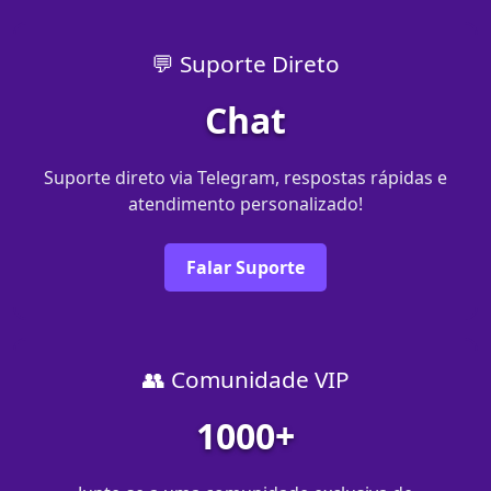
💬 Suporte Direto
Chat
Suporte direto via Telegram, respostas rápidas e
atendimento personalizado!
Falar Suporte
👥 Comunidade VIP
1000+