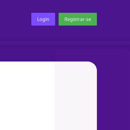
Login
Registrar-se