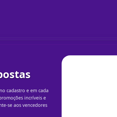
postas
no cadastro e em cada
promoções incríveis e
unte-se aos vencedores