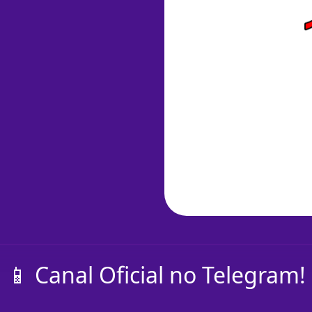
📱 Canal Oficial no Telegram!