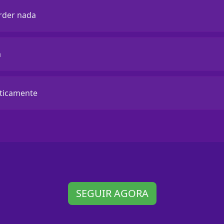
erder nada
a
aticamente
SEGUIR AGORA