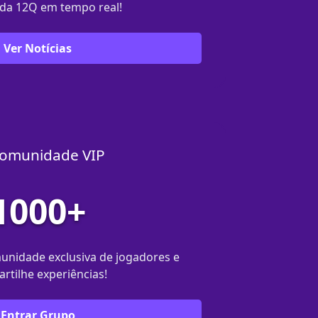
da 12Q em tempo real!
Ver Notícias
Comunidade VIP
1000+
unidade exclusiva de jogadores e
rtilhe experiências!
Entrar Grupo