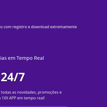
todo com registro e download extremamente
cias em Tempo Real
24/7
e todas as novidades, promoções e
a 1XX APP em tempo real!