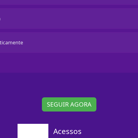
a
aticamente
SEGUIR AGORA
Acessos