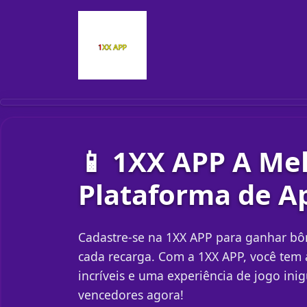
📱 1XX APP A Me
Plataforma de A
Cadastre-se na 1XX APP para ganhar bô
cada recarga. Com a 1XX APP, você tem
incríveis e uma experiência de jogo inig
vencedores agora!