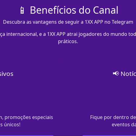
📱 Benefícios do Canal
Descubra as vantagens de seguir a 1XX APP no Telegram
nça internacional, e a 1XX APP atrai jogadores do mundo 
práticos.
sivos
📢 Notí
m, promoções especiais
Fique por dentro d
s únicos!
eventos d