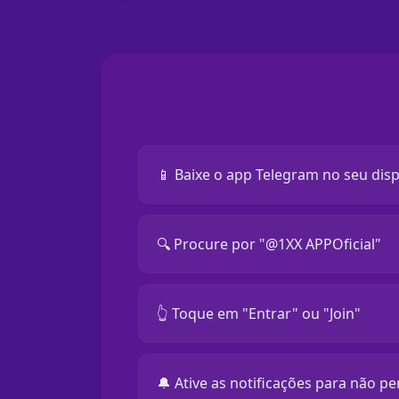
📱 Baixe o app Telegram no seu disp
🔍 Procure por "@1XX APPOficial"
👆 Toque em "Entrar" ou "Join"
🔔 Ative as notificações para não p