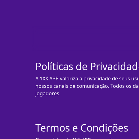
Políticas de Privacida
A 1XX APP valoriza a privacidade de seus u
nossos canais de comunicação. Todos os dad
jogadores.
Termos e Condições