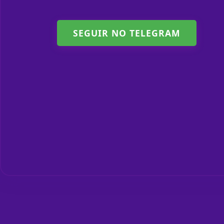
SEGUIR NO TELEGRAM