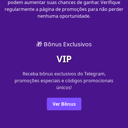
podem aumentar suas chances de ganhar. Verifique
regularmente a página de promoções para não perder
nenhuma oportunidade.
🎁 Bônus Exclusivos
VIP
Receba bônus exclusivos do Telegram,
promoções especiais e códigos promocionais
únicos!
Ver Bônus