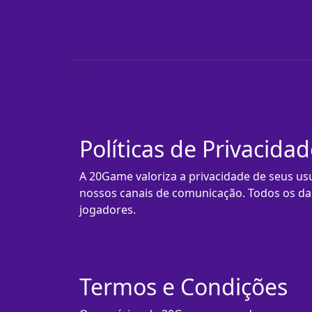
Políticas de Privacida
A 20Game valoriza a privacidade de seus u
nossos canais de comunicação. Todos os dad
jogadores.
Termos e Condições