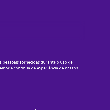
s pessoais fornecidas durante o uso de
elhoria contínua da experiência de nossos