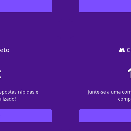
reto
👥 
t
espostas rápidas e
Junte-se a uma com
lizado!
compa
e