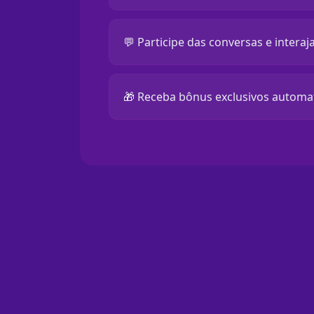
💬 Participe das conversas e interaj
🎁 Receba bônus exclusivos autom