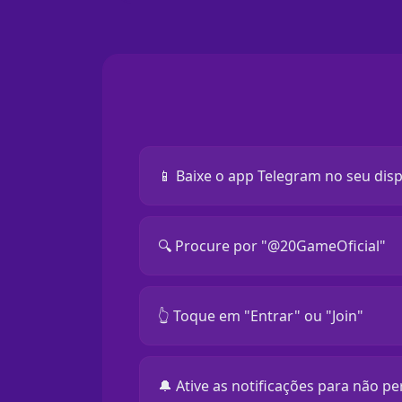
📱 Baixe o app Telegram no seu disp
🔍 Procure por "@20GameOficial"
👆 Toque em "Entrar" ou "Join"
🔔 Ative as notificações para não p