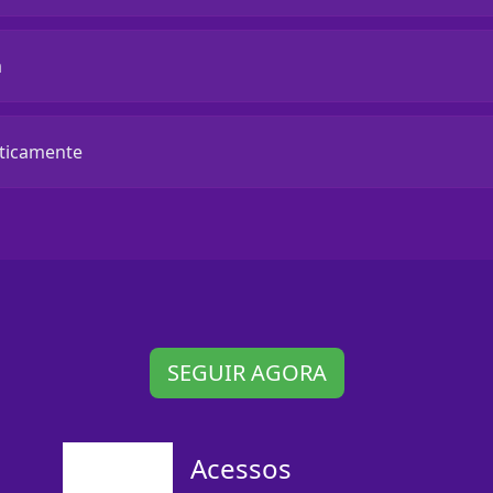
a
aticamente
SEGUIR AGORA
Acessos