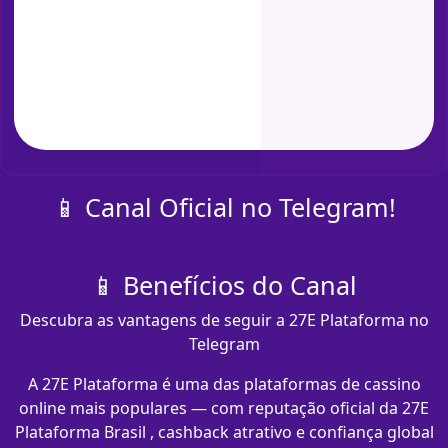
📱 Canal Oficial no Telegram!
📱 Benefícios do Canal
Descubra as vantagens de seguir a 27E Plataforma no
Telegram
A 27E Plataforma é uma das plataformas de cassino
online mais populares — com reputação oficial da 27E
Plataforma Brasil , cashback atrativo e confiança global