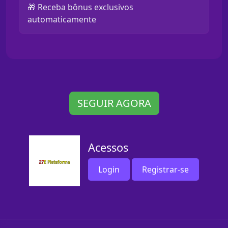
🎁 Receba bônus exclusivos
automaticamente
SEGUIR AGORA
Acessos
Login
Registrar-se