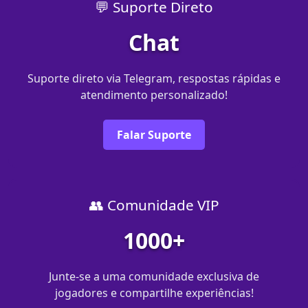
💬 Suporte Direto
Chat
Suporte direto via Telegram, respostas rápidas e
atendimento personalizado!
Falar Suporte
👥 Comunidade VIP
1000+
Junte-se a uma comunidade exclusiva de
jogadores e compartilhe experiências!