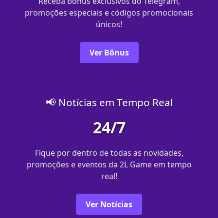
Receba bônus exclusivos do Telegram,
promoções especiais e códigos promocionais
únicos!
Ver Bônus
📢 Notícias em Tempo Real
24/7
Fique por dentro de todas as novidades,
promoções e eventos da 2L Game em tempo
real!
Ver Notícias