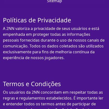
Sitemap
Políticas de Privacidade
A 2NN valoriza a privacidade de seus usuários e está
empenhada em proteger todas as informações
pessoais fornecidas durante o uso de nossos canais de
comunicação. Todos os dados coletados são utilizados
exclusivamente para fins de melhoria contínua da
experiência de nossos jogadores.
Termos e Condições
Os usuários da 2NN concordam em respeitar todas as
regras e regulamentos estabelecidos. É importante ler
e entender todos os termos antes de participar de