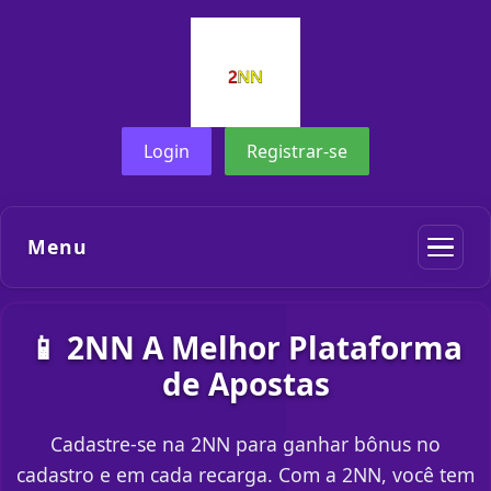
Login
Registrar-se
Menu
📱 2NN A Melhor Plataforma
de Apostas
Cadastre-se na 2NN para ganhar bônus no
cadastro e em cada recarga. Com a 2NN, você tem