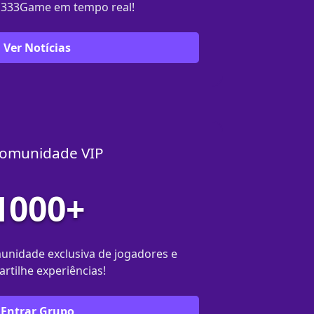
 333Game em tempo real!
Ver Notícias
Comunidade VIP
1000+
unidade exclusiva de jogadores e
rtilhe experiências!
Entrar Grupo