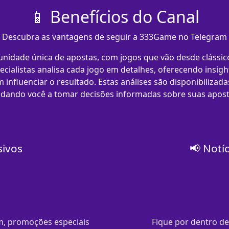
📱 Benefícios do Canal
Descubra as vantagens de seguir a 333Game no Telegram
nidade única de apostas, com jogos que vão desde clássico
ecialistas analisa cada jogo em detalhes, oferecendo insight
 influenciar o resultado. Estas análises são disponibilizad
udando você a tomar decisões informadas sobre suas apost
sivos
📢 Notí
m, promoções especiais
Fique por dentro d