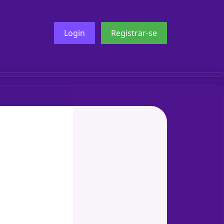
Login
Registrar-se