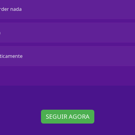
erder nada
a
aticamente
SEGUIR AGORA