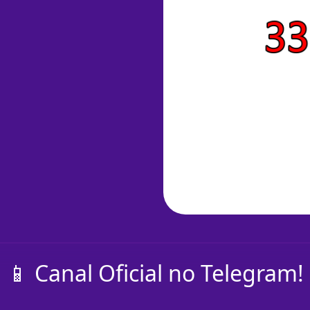
📱 Canal Oficial no Telegram!