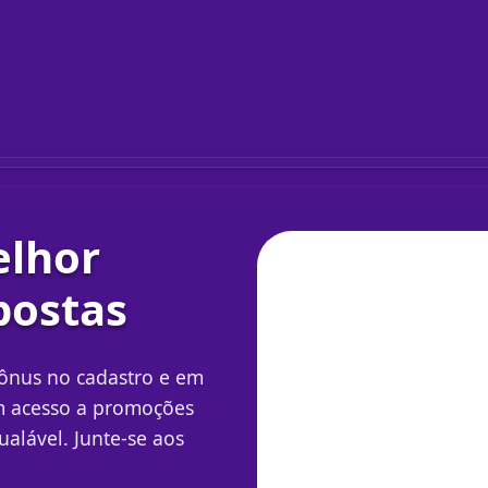
elhor
postas
ônus no cadastro e em
m acesso a promoções
ualável. Junte-se aos