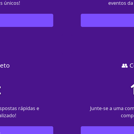
s únicos!
eventos da
reto
👥 
t
espostas rápidas e
Junte-se a uma com
lizado!
compa
e