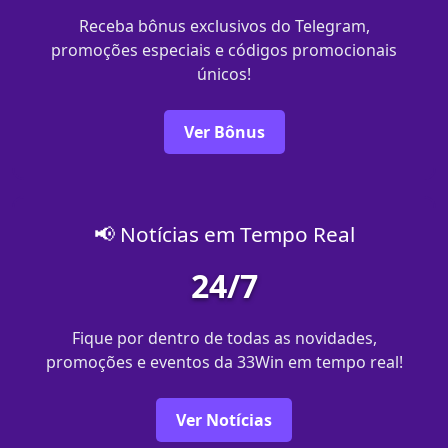
Receba bônus exclusivos do Telegram,
promoções especiais e códigos promocionais
únicos!
Ver Bônus
📢 Notícias em Tempo Real
24/7
Fique por dentro de todas as novidades,
promoções e eventos da 33Win em tempo real!
Ver Notícias