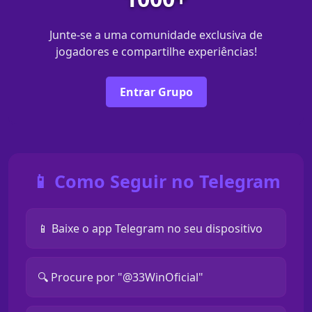
Junte-se a uma comunidade exclusiva de
jogadores e compartilhe experiências!
Entrar Grupo
📱 Como Seguir no Telegram
📱 Baixe o app Telegram no seu dispositivo
🔍 Procure por "@33WinOficial"