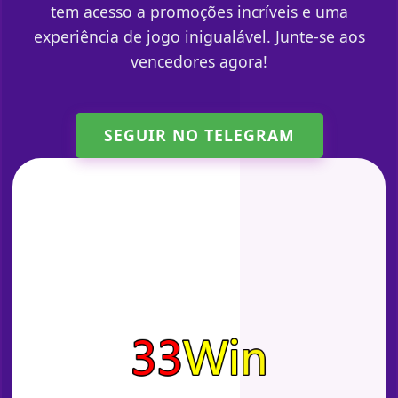
tem acesso a promoções incríveis e uma
experiência de jogo inigualável. Junte-se aos
vencedores agora!
SEGUIR NO TELEGRAM