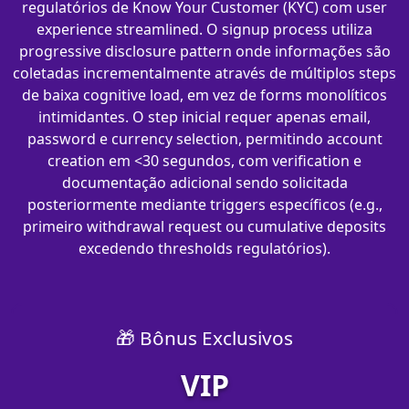
regulatórios de Know Your Customer (KYC) com user
experience streamlined. O signup process utiliza
progressive disclosure pattern onde informações são
coletadas incrementalmente através de múltiplos steps
de baixa cognitive load, em vez de forms monolíticos
intimidantes. O step inicial requer apenas email,
password e currency selection, permitindo account
creation em <30 segundos, com verification e
documentação adicional sendo solicitada
posteriormente mediante triggers específicos (e.g.,
primeiro withdrawal request ou cumulative deposits
excedendo thresholds regulatórios).
🎁 Bônus Exclusivos
VIP