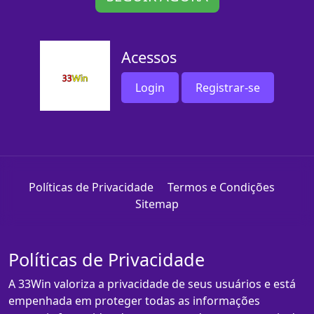
Acessos
Login
Registrar-se
Políticas de Privacidade
Termos e Condições
Sitemap
Políticas de Privacidade
A 33Win valoriza a privacidade de seus usuários e está
empenhada em proteger todas as informações