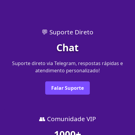
💬 Suporte Direto
Chat
Suporte direto via Telegram, respostas rápidas e
atendimento personalizado!
Falar Suporte
👥 Comunidade VIP
1000+