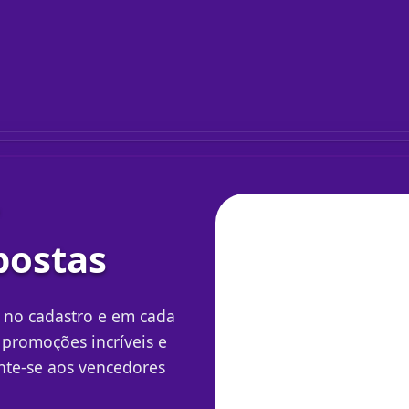
postas
 no cadastro e em cada
 promoções incríveis e
unte-se aos vencedores