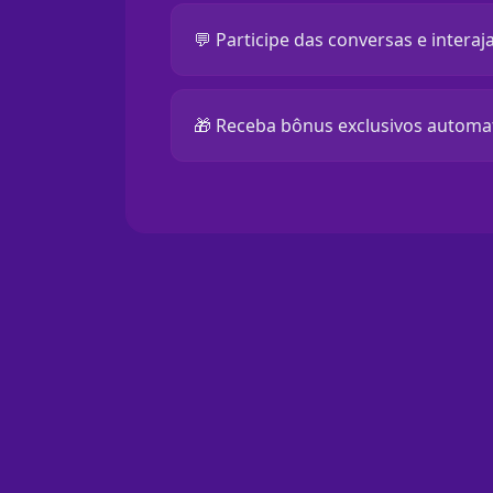
💬 Participe das conversas e interaj
🎁 Receba bônus exclusivos autom