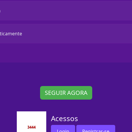
a
aticamente
SEGUIR AGORA
Acessos
Login
Registrar-se