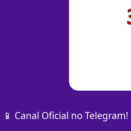
📱 Canal Oficial no Telegram!