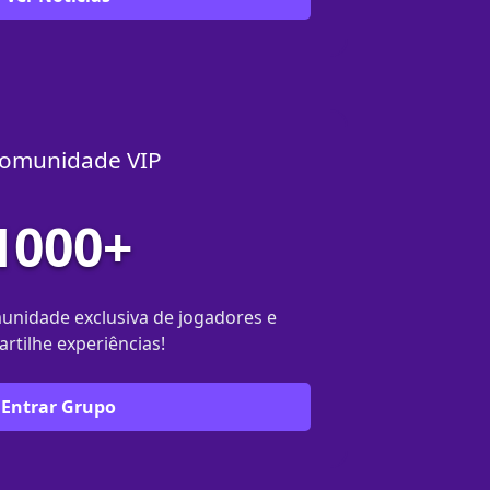
Comunidade VIP
1000+
unidade exclusiva de jogadores e
rtilhe experiências!
Entrar Grupo