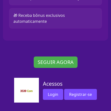
🎁 Receba bônus exclusivos
automaticamente
SEGUIR AGORA
Acessos
Login
Registrar-se