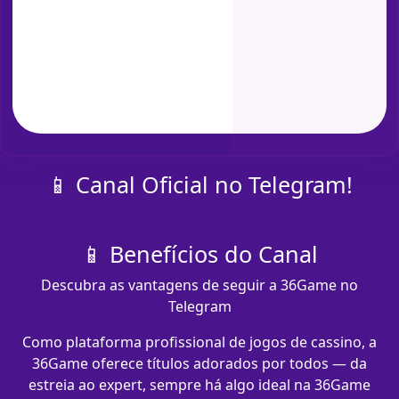
📱 Canal Oficial no Telegram!
📱 Benefícios do Canal
Descubra as vantagens de seguir a 36Game no
Telegram
Como plataforma profissional de jogos de cassino, a
36Game oferece títulos adorados por todos — da
estreia ao expert, sempre há algo ideal na 36Game