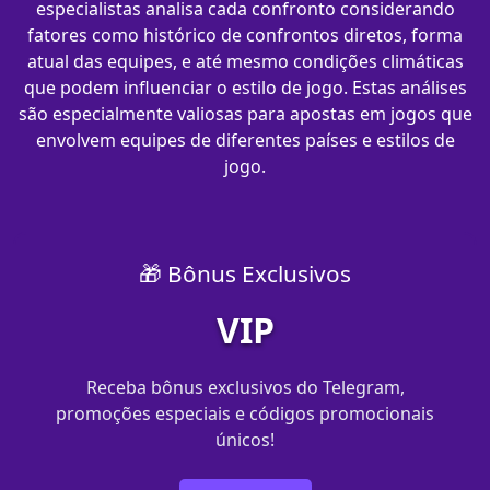
especialistas analisa cada confronto considerando
fatores como histórico de confrontos diretos, forma
atual das equipes, e até mesmo condições climáticas
que podem influenciar o estilo de jogo. Estas análises
são especialmente valiosas para apostas em jogos que
envolvem equipes de diferentes países e estilos de
jogo.
🎁 Bônus Exclusivos
VIP
Receba bônus exclusivos do Telegram,
promoções especiais e códigos promocionais
únicos!