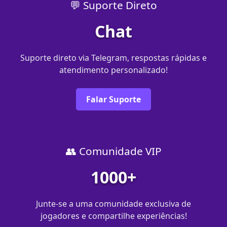
💬 Suporte Direto
Chat
Suporte direto via Telegram, respostas rápidas e
atendimento personalizado!
Falar Suporte
👥 Comunidade VIP
1000+
Junte-se a uma comunidade exclusiva de
jogadores e compartilhe experiências!