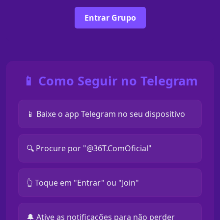
Entrar Grupo
📱 Como Seguir no Telegram
📱 Baixe o app Telegram no seu dispositivo
🔍 Procure por "@36T.ComOficial"
👆 Toque em "Entrar" ou "Join"
🔔 Ative as notificações para não perder