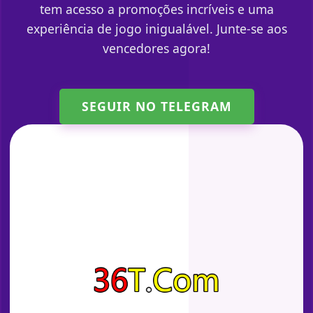
tem acesso a promoções incríveis e uma
experiência de jogo inigualável. Junte-se aos
vencedores agora!
SEGUIR NO TELEGRAM