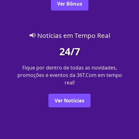
Ver Bônus
📢 Notícias em Tempo Real
24/7
Fique por dentro de todas as novidades,
promoções e eventos da 36T.Com em tempo
real!
Ver Notícias