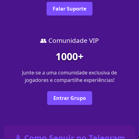
Falar Suporte
👥 Comunidade VIP
1000+
Junte-se a uma comunidade exclusiva de
jogadores e compartilhe experiências!
Entrar Grupo
📱 Como Seguir no Telegram