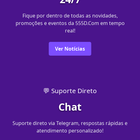
Fique por dentro de todas as novidades,
promoções e eventos da 555D.Com em tempo
real!
Ver Notícias
💬 Suporte Direto
Chat
Suporte direto via Telegram, respostas rápidas e
atendimento personalizado!