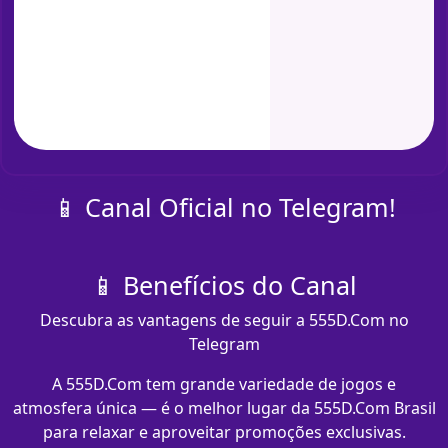
📱 Canal Oficial no Telegram!
📱 Benefícios do Canal
Descubra as vantagens de seguir a 555D.Com no
Telegram
A 555D.Com tem grande variedade de jogos e
atmosfera única — é o melhor lugar da 555D.Com Brasil
para relaxar e aproveitar promoções exclusivas.