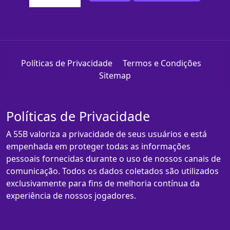
Políticas de Privacidade
Termos e Condições
Sitemap
Políticas de Privacidade
A 55B valoriza a privacidade de seus usuários e está
empenhada em proteger todas as informações
pessoais fornecidas durante o uso de nossos canais de
comunicação. Todos os dados coletados são utilizados
exclusivamente para fins de melhoria contínua da
experiência de nossos jogadores.