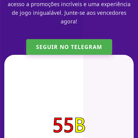
acesso a promoções incríveis e uma experiência
de jogo inigualável. Junte-se aos vencedores
agora!
SEGUIR NO TELEGRAM