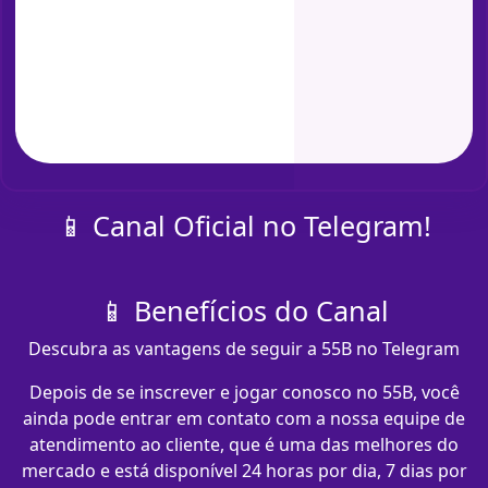
📱 Canal Oficial no Telegram!
📱 Benefícios do Canal
Descubra as vantagens de seguir a 55B no Telegram
Depois de se inscrever e jogar conosco no 55B, você
ainda pode entrar em contato com a nossa equipe de
atendimento ao cliente, que é uma das melhores do
mercado e está disponível 24 horas por dia, 7 dias por