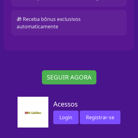
🎁 Receba bônus exclusivos
automaticamente
SEGUIR AGORA
Acessos
Login
Registrar-se