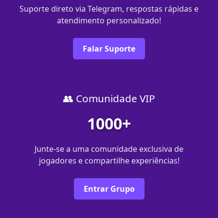
Suporte direto via Telegram, respostas rápidas e
atendimento personalizado!
Falar Suporte
👥 Comunidade VIP
1000+
Junte-se a uma comunidade exclusiva de
jogadores e compartilhe experiências!
Entrar Grupo