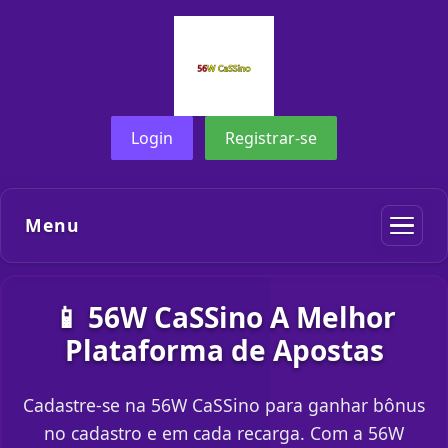
Login
Registrar-se
Menu
📱 56W CaSSino A Melhor
Plataforma de Apostas
Cadastre-se na 56W CaSSino para ganhar bônus
no cadastro e em cada recarga. Com a 56W