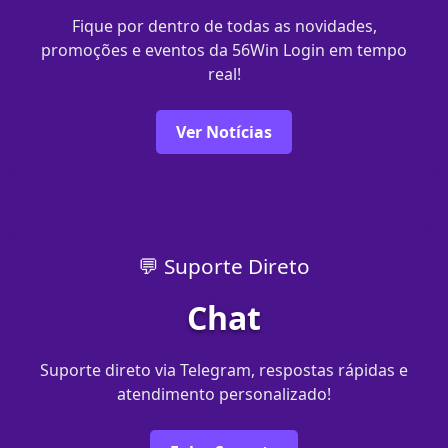
Fique por dentro de todas as novidades,
promoções e eventos da 56Win Login em tempo
real!
Ver Notícias
💬 Suporte Direto
Chat
Suporte direto via Telegram, respostas rápidas e
atendimento personalizado!