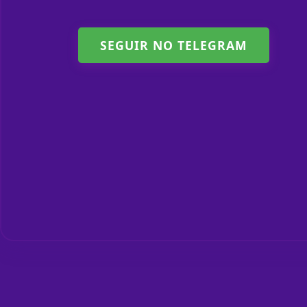
SEGUIR NO TELEGRAM