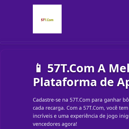
📱 57T.Com A Me
Plataforma de A
Cadastre-se na 57T.Com para ganhar bô
cada recarga. Com a 57T.Com, você tem
incríveis e uma experiência de jogo inig
vencedores agora!