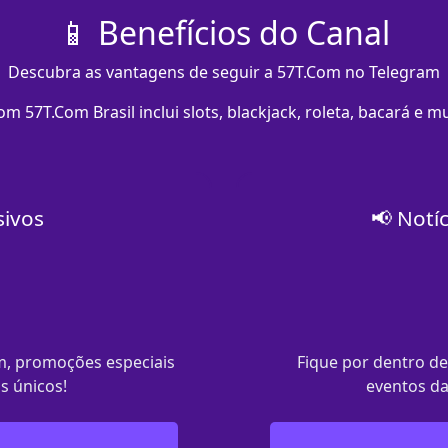
📱 Benefícios do Canal
Descubra as vantagens de seguir a 57T.Com no Telegram
m 57T.Com Brasil inclui slots, blackjack, roleta, bacará e
sivos
📢 Notí
m, promoções especiais
Fique por dentro d
s únicos!
eventos da