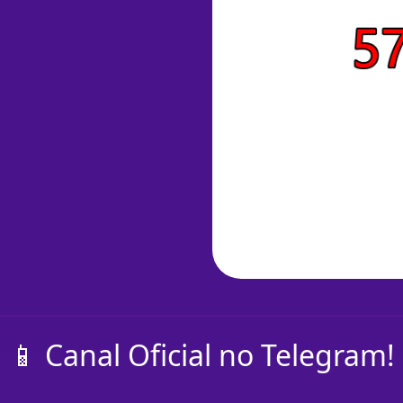
📱 Canal Oficial no Telegram!