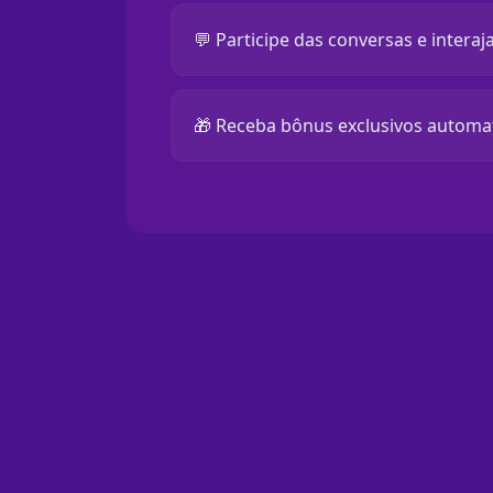
💬 Participe das conversas e interaj
🎁 Receba bônus exclusivos autom