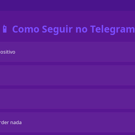
📱 Como Seguir no Telegram
ositivo
erder nada