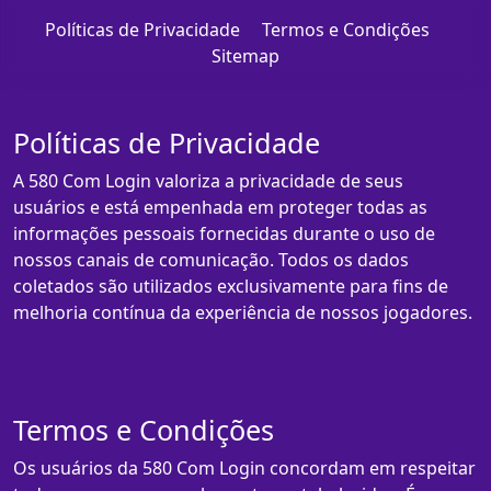
Políticas de Privacidade
Termos e Condições
Sitemap
Políticas de Privacidade
A 580 Com Login valoriza a privacidade de seus
usuários e está empenhada em proteger todas as
informações pessoais fornecidas durante o uso de
nossos canais de comunicação. Todos os dados
coletados são utilizados exclusivamente para fins de
melhoria contínua da experiência de nossos jogadores.
Termos e Condições
Os usuários da 580 Com Login concordam em respeitar