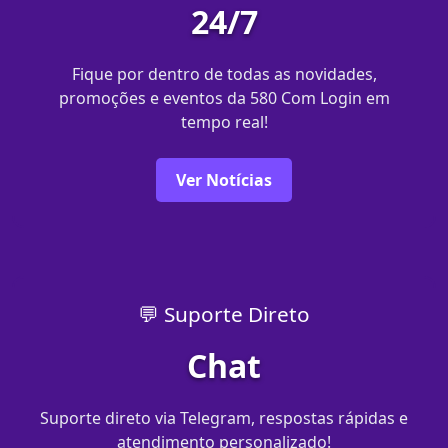
24/7
Fique por dentro de todas as novidades,
promoções e eventos da 580 Com Login em
tempo real!
Ver Notícias
💬 Suporte Direto
Chat
Suporte direto via Telegram, respostas rápidas e
atendimento personalizado!