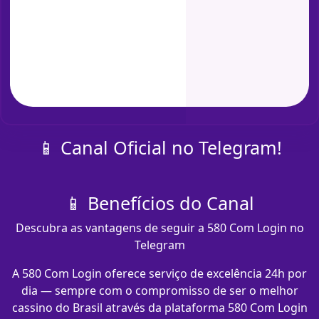
📱 Canal Oficial no Telegram!
📱 Benefícios do Canal
Descubra as vantagens de seguir a 580 Com Login no
Telegram
A 580 Com Login oferece serviço de excelência 24h por
dia — sempre com o compromisso de ser o melhor
cassino do Brasil através da plataforma 580 Com Login