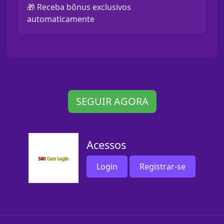
🎁 Receba bônus exclusivos
automaticamente
SEGUIR AGORA
Acessos
Login
Registrar-se