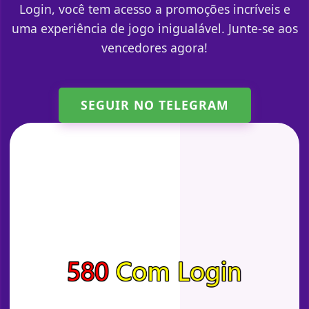
Login, você tem acesso a promoções incríveis e
uma experiência de jogo inigualável. Junte-se aos
vencedores agora!
SEGUIR NO TELEGRAM