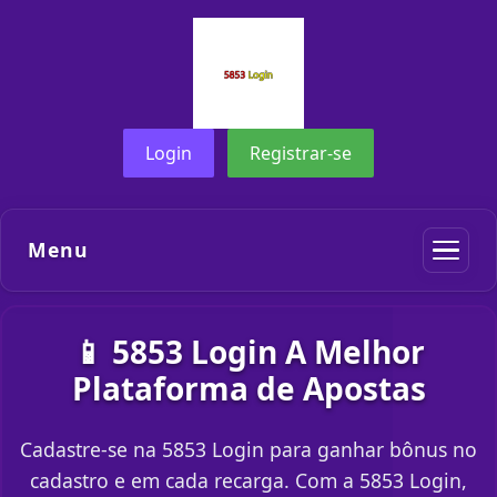
Login
Registrar-se
Menu
📱 5853 Login A Melhor
Plataforma de Apostas
Cadastre-se na 5853 Login para ganhar bônus no
cadastro e em cada recarga. Com a 5853 Login,