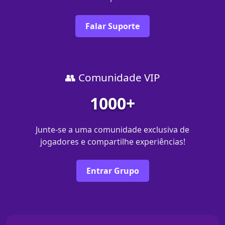
Falar Suporte
👥 Comunidade VIP
1000+
Junte-se a uma comunidade exclusiva de
jogadores e compartilhe experiências!
Entrar Grupo