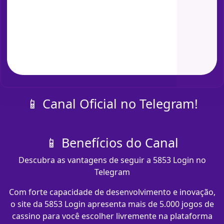
📱 Canal Oficial no Telegram!
📱 Benefícios do Canal
Descubra as vantagens de seguir a 5853 Login no
Telegram
Com forte capacidade de desenvolvimento e inovação,
o site da 5853 Login apresenta mais de 5.000 jogos de
cassino para você escolher livremente na plataforma