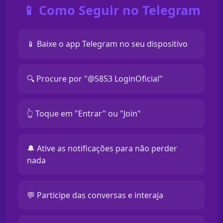
📱 Como Seguir no Telegram
📱 Baixe o app Telegram no seu dispositivo
🔍 Procure por "@5853 LoginOficial"
👆 Toque em "Entrar" ou "Join"
🔔 Ative as notificações para não perder
nada
💬 Participe das conversas e interaja