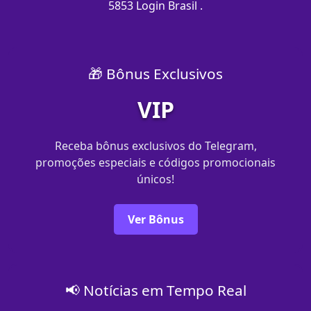
5853 Login Brasil .
🎁 Bônus Exclusivos
VIP
Receba bônus exclusivos do Telegram,
promoções especiais e códigos promocionais
únicos!
Ver Bônus
📢 Notícias em Tempo Real