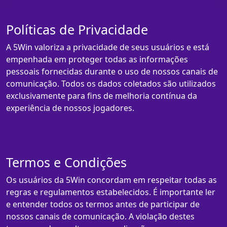
Políticas de Privacidade
A 5Win valoriza a privacidade de seus usuários e está
empenhada em proteger todas as informações
pessoais fornecidas durante o uso de nossos canais de
comunicação. Todos os dados coletados são utilizados
exclusivamente para fins de melhoria contínua da
experiência de nossos jogadores.
Termos e Condições
Os usuários da 5Win concordam em respeitar todas as
regras e regulamentos estabelecidos. É importante ler
e entender todos os termos antes de participar de
nossos canais de comunicação. A violação destes