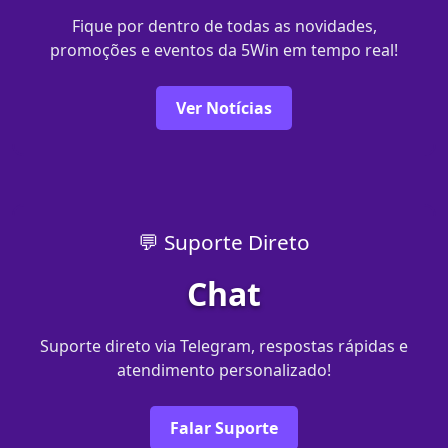
Fique por dentro de todas as novidades,
promoções e eventos da 5Win em tempo real!
Ver Notícias
💬 Suporte Direto
Chat
Suporte direto via Telegram, respostas rápidas e
atendimento personalizado!
Falar Suporte