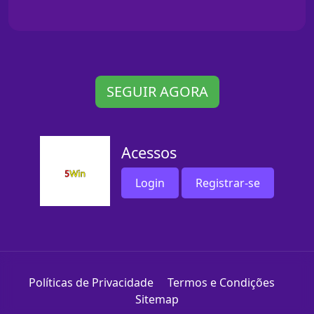
SEGUIR AGORA
Acessos
Login
Registrar-se
Políticas de Privacidade
Termos e Condições
Sitemap