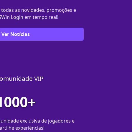
e todas as novidades, promoções e
5Win Login em tempo real!
Ver Notícias
Comunidade VIP
1000+
unidade exclusiva de jogadores e
rtilhe experiências!