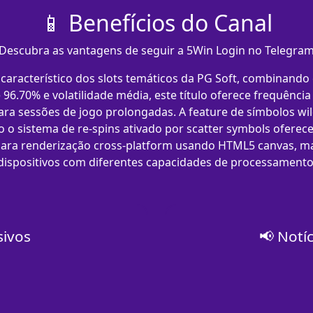
📱 Benefícios do Canal
Descubra as vantagens de seguir a 5Win Login no Telegra
al característico dos slots temáticos da PG Soft, combinand
6.70% e volatilidade média, este título oferece frequênc
ara sessões de jogo prolongadas. A feature de símbolos wild
nto o sistema de re-spins ativado por scatter symbols ofer
o para renderização cross-platform usando HTML5 canvas, m
dispositivos com diferentes capacidades de processamento
sivos
📢 Notí