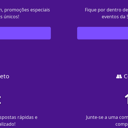
m, promoções especiais
Fique por dentro d
s únicos!
eventos da 
reto
👥 
t
espostas rápidas e
Junte-se a uma com
lizado!
compa