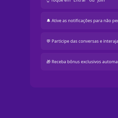
👆 Toque em "Entrar" ou "Join"
🔔 Ative as notificações para não p
💬 Participe das conversas e interaj
🎁 Receba bônus exclusivos autom