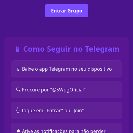
Entrar Grupo
📱 Como Seguir no Telegram
📱 Baixe o app Telegram no seu dispositivo
🔍 Procure por "@5WpgOficial"
👆 Toque em "Entrar" ou "Join"
🔔 Ative as notificações para não perder