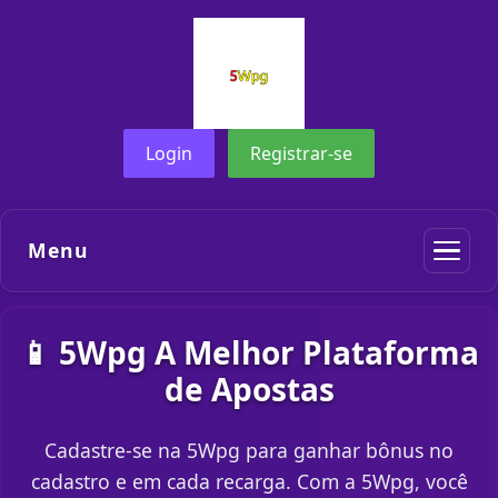
Login
Registrar-se
Menu
📱 5Wpg A Melhor Plataforma
de Apostas
Cadastre-se na 5Wpg para ganhar bônus no
cadastro e em cada recarga. Com a 5Wpg, você