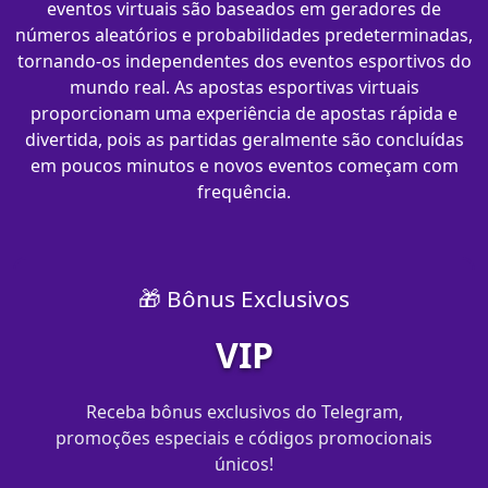
eventos virtuais são baseados em geradores de
números aleatórios e probabilidades predeterminadas,
tornando-os independentes dos eventos esportivos do
mundo real. As apostas esportivas virtuais
proporcionam uma experiência de apostas rápida e
divertida, pois as partidas geralmente são concluídas
em poucos minutos e novos eventos começam com
frequência.
🎁 Bônus Exclusivos
VIP
Receba bônus exclusivos do Telegram,
promoções especiais e códigos promocionais
únicos!