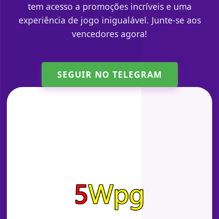
tem acesso a promoções incríveis e uma
experiência de jogo inigualável. Junte-se aos
vencedores agora!
SEGUIR NO TELEGRAM