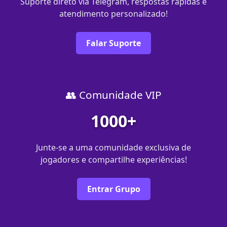
Suporte direto via Telegram, respostas rápidas e
atendimento personalizado!
Falar Suporte
👥 Comunidade VIP
1000+
Junte-se a uma comunidade exclusiva de
jogadores e compartilhe experiências!
Entrar Grupo