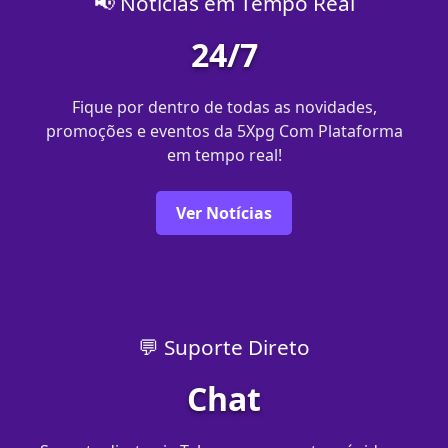
📢 Notícias em Tempo Real
24/7
Fique por dentro de todas as novidades,
promoções e eventos da 5Xpg Com Plataforma
em tempo real!
Ver Notícias
💬 Suporte Direto
Chat