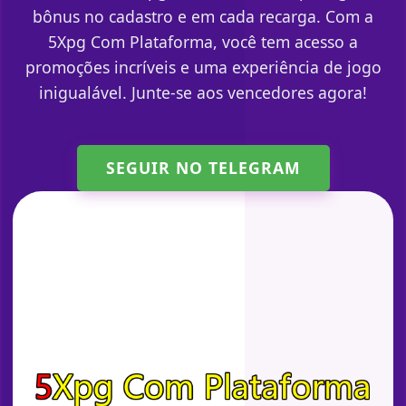
bônus no cadastro e em cada recarga. Com a
5Xpg Com Plataforma, você tem acesso a
promoções incríveis e uma experiência de jogo
inigualável. Junte-se aos vencedores agora!
SEGUIR NO TELEGRAM