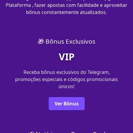
Plataforma , fazer apostas com facilidade e aproveitar
bônus constantemente atualizados.
🎁 Bônus Exclusivos
VIP
Receba bônus exclusivos do Telegram,
promoções especiais e códigos promocionais
únicos!
Ver Bônus