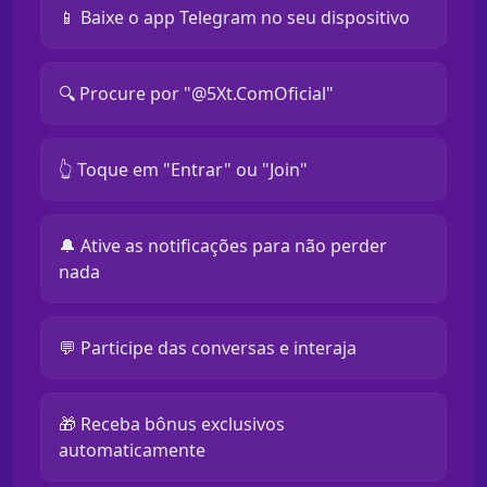
📱 Baixe o app Telegram no seu dispositivo
🔍 Procure por "@5Xt.ComOficial"
👆 Toque em "Entrar" ou "Join"
🔔 Ative as notificações para não perder
nada
💬 Participe das conversas e interaja
🎁 Receba bônus exclusivos
automaticamente