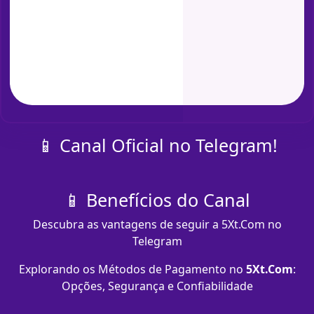
📱 Canal Oficial no Telegram!
📱 Benefícios do Canal
Descubra as vantagens de seguir a 5Xt.Com no
Telegram
Explorando os Métodos de Pagamento no
5Xt.Com
:
Opções, Segurança e Confiabilidade