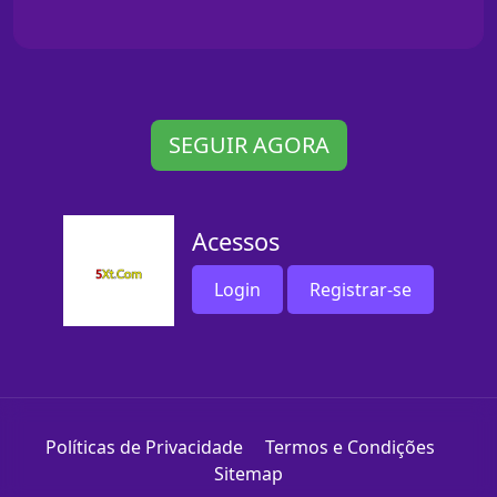
SEGUIR AGORA
Acessos
Login
Registrar-se
Políticas de Privacidade
Termos e Condições
Sitemap