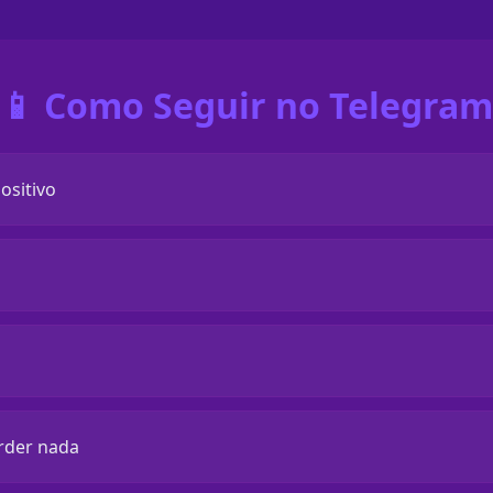
📱 Como Seguir no Telegram
ositivo
erder nada