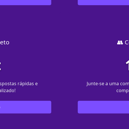
reto
👥 
t
espostas rápidas e
Junte-se a uma com
lizado!
compa
e