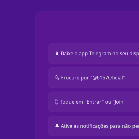
📱 Baixe o app Telegram no seu disp
🔍 Procure por "@6167Oficial"
👆 Toque em "Entrar" ou "Join"
🔔 Ative as notificações para não p