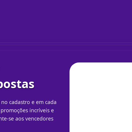
postas
 no cadastro e em cada
 promoções incríveis e
unte-se aos vencedores