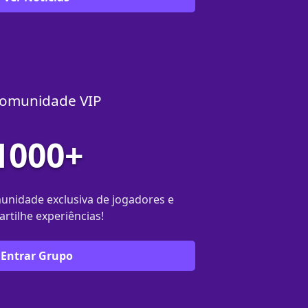
Comunidade VIP
1000+
unidade exclusiva de jogadores e
rtilhe experiências!
Entrar Grupo