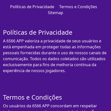
Políticas de Privacidade
Termos e Condições
Sitemap
Políticas de Privacidade
A 6566 APP valoriza a privacidade de seus usuários e
está empenhada em proteger todas as informações
pessoais fornecidas durante o uso de nossos canais de
comunicação. Todos os dados coletados são utilizados
exclusivamente para fins de melhoria contínua da
experiência de nossos jogadores.
Termos e Condições
Os usuários da 6566 APP concordam em respeitar