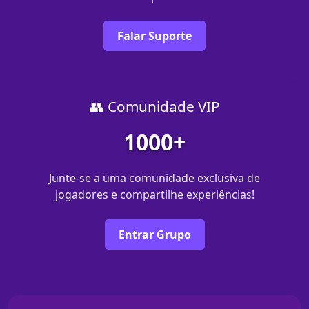
Falar Suporte
👥 Comunidade VIP
1000+
Junte-se a uma comunidade exclusiva de
jogadores e compartilhe experiências!
Entrar Grupo