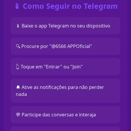
📱 Como Seguir no Telegram
📱 Baixe o app Telegram no seu dispositivo
🔍 Procure por "@6566 APPOficial"
👆 Toque em "Entrar" ou "Join"
🔔 Ative as notificações para não perder
nada
💬 Participe das conversas e interaja