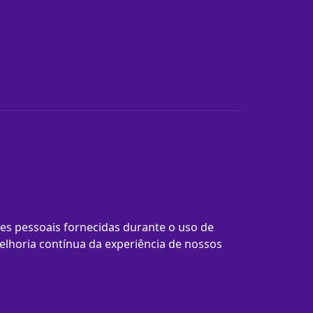
es pessoais fornecidas durante o uso de
elhoria contínua da experiência de nossos