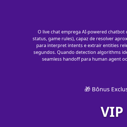
O live chat emprega AI-powered chatbot c
status, game rules), capaz de resolver apr
para interpret intents e extrair entities 
segundos. Quando detection algorithms iden
seamless handoff para human agent ocor
🎁 Bônus Exclu
VIP