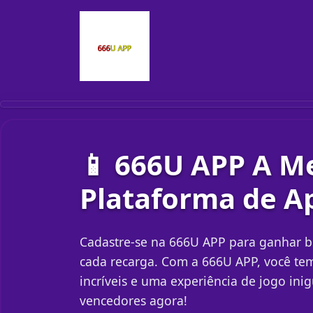
📱 666U APP A M
Plataforma de A
Cadastre-se na 666U APP para ganhar b
cada recarga. Com a 666U APP, você te
incríveis e uma experiência de jogo inig
vencedores agora!