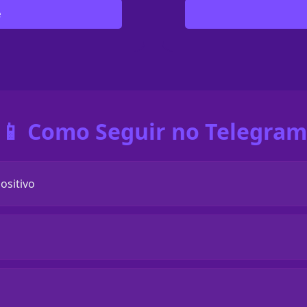
e
📱 Como Seguir no Telegram
ositivo