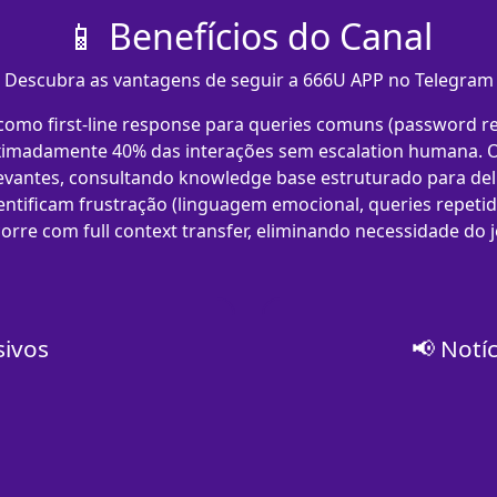
📱 Benefícios do Canal
Descubra as vantagens de seguir a 666U APP no Telegram
omo first-line response para queries comuns (password res
oximadamente 40% das interações sem escalation humana. O
relevantes, consultando knowledge base estruturado para de
tificam frustração (linguagem emocional, queries repetida
re com full context transfer, eliminando necessidade do j
sivos
📢 Notí