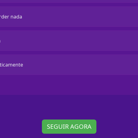
erder nada
a
aticamente
SEGUIR AGORA