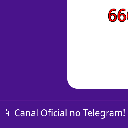
📱 Canal Oficial no Telegram!