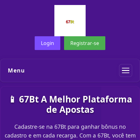
Login
Registrar-se
Menu
📱 67Bt A Melhor Plataforma
de Apostas
Cadastre-se na 67Bt para ganhar bônus no
cadastro e em cada recarga. Com a 67Bt, você tem