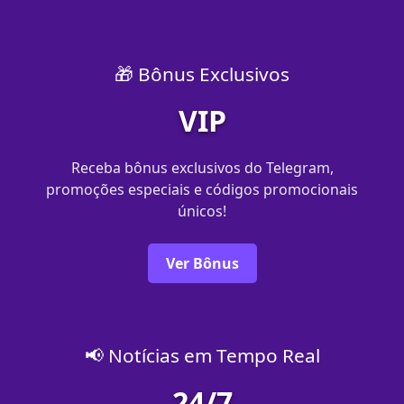
🎁 Bônus Exclusivos
VIP
Receba bônus exclusivos do Telegram,
promoções especiais e códigos promocionais
únicos!
Ver Bônus
📢 Notícias em Tempo Real
24/7