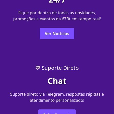
Fique por dentro de todas as novidades,
promoções e eventos da 67Bt em tempo real!
Ver Notícias
💬 Suporte Direto
Chat
Suporte direto via Telegram, respostas rápidas e
atendimento personalizado!