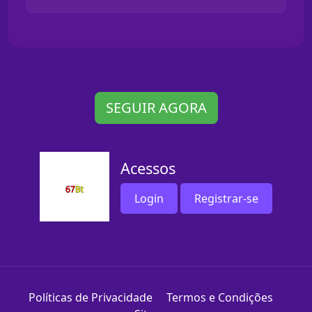
SEGUIR AGORA
Acessos
Login
Registrar-se
Políticas de Privacidade
Termos e Condições