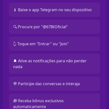
📱 Baixe o app Telegram no seu dispositivo
🔍 Procure por "@67BtOficial"
👆 Toque em "Entrar" ou "Join"
🔔 Ative as notificações para não perder
nada
💬 Participe das conversas e interaja
🎁 Receba bônus exclusivos
automaticamente