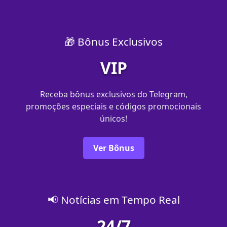
🎁 Bônus Exclusivos
VIP
Receba bônus exclusivos do Telegram,
promoções especiais e códigos promocionais
únicos!
Ver Bônus
📢 Notícias em Tempo Real
24/7