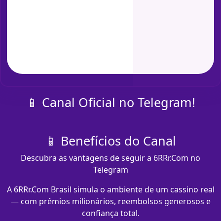
📱 Canal Oficial no Telegram!
📱 Benefícios do Canal
Descubra as vantagens de seguir a 6RRr.Com no
Telegram
A 6RRr.Com Brasil simula o ambiente de um cassino real
— com prêmios milionários, reembolsos generosos e
confiança total.