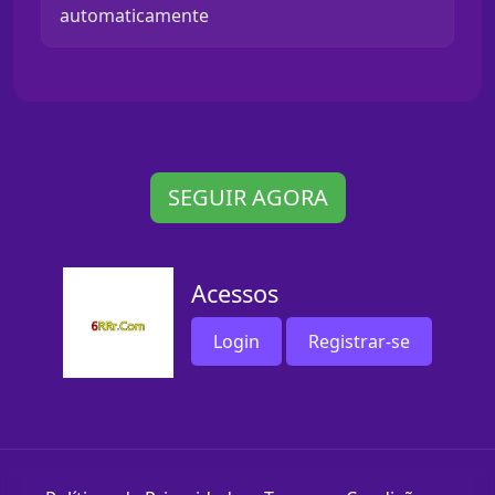
automaticamente
SEGUIR AGORA
Acessos
Login
Registrar-se