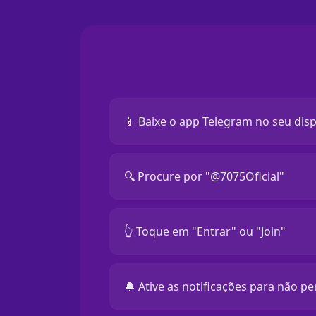
📱 Baixe o app Telegram no seu disp
🔍 Procure por "@7075Oficial"
👆 Toque em "Entrar" ou "Join"
🔔 Ative as notificações para não p