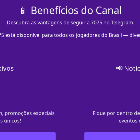
📱 Benefícios do Canal
Descubra as vantagens de seguir a 7075 no Telegram
5 está disponível para todos os jogadores do Brasil — dive
sivos
📢 Notí
m, promoções especiais
Fique por dentro d
s únicos!
eventos 