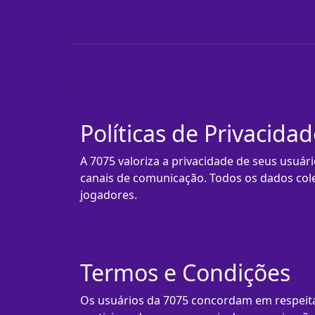
Políticas de Privacida
A 7075 valoriza a privacidade de seus usuá
canais de comunicação. Todos os dados cole
jogadores.
Termos e Condições
Os usuários da 7075 concordam em respeitar