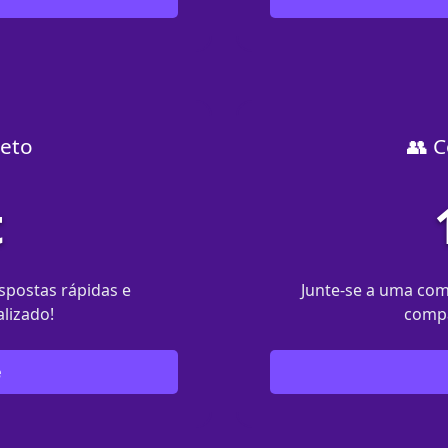
reto
👥 
t
espostas rápidas e
Junte-se a uma com
lizado!
compa
e