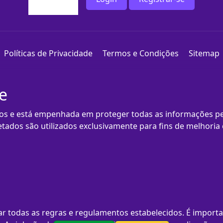
Políticas de Privacidade
Termos e Condições
Sitemap
de
rios e está empenhada em proteger todas as informações p
tados são utilizados exclusivamente para fins de melhoria
 todas as regras e regulamentos estabelecidos. É importa