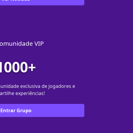
Comunidade VIP
1000+
unidade exclusiva de jogadores e
rtilhe experiências!
Entrar Grupo