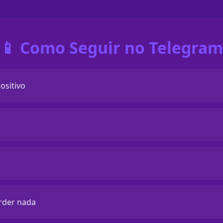
📱 Como Seguir no Telegram
ositivo
erder nada