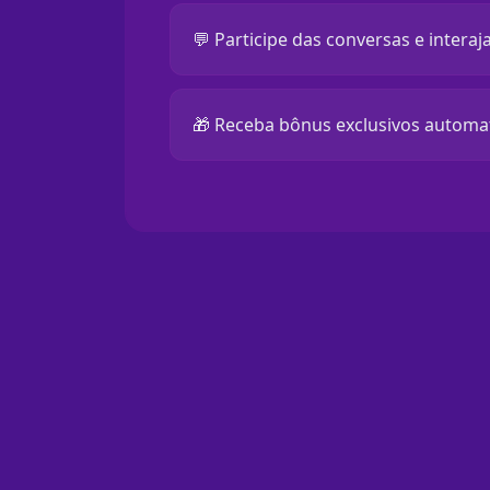
💬 Participe das conversas e interaj
🎁 Receba bônus exclusivos autom