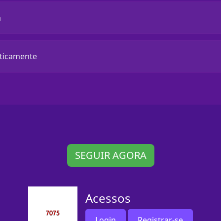
a
aticamente
SEGUIR AGORA
Acessos
Login
Registrar-se