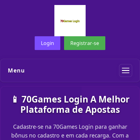
Login
Registrar-se
Menu
📱 70Games Login A Melhor
Plataforma de Apostas
Cadastre-se na 70Games Login para ganhar
bônus no cadastro e em cada recarga. Com a