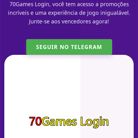
70Games Login, você tem acesso a promoções
incríveis e uma experiência de jogo inigualável.
Junte-se aos vencedores agora!
SEGUIR NO TELEGRAM