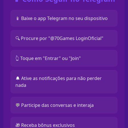
📱 Baixe o app Telegram no seu dispositivo
🔍 Procure por "@70Games LoginOficial"
👆 Toque em "Entrar" ou "Join"
🔔 Ative as notificações para não perder
nada
💬 Participe das conversas e interaja
🎁 Receba bônus exclusivos