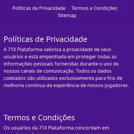
Políticas de Privacidade
Termos e Condições
Sitemap
Políticas de Privacidade
A 71X Plataforma valoriza a privacidade de seus
usuários e está empenhada em proteger todas as
informações pessoais fornecidas durante o uso de
nossos canais de comunicação. Todos os dados
coletados são utilizados exclusivamente para fins de
melhoria contínua da experiência de nossos jogadores.
Termos e Condições
Os usuários da 71X Plataforma concordam em