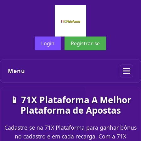
Login
Registrar-se
Menu
📱 71X Plataforma A Melhor
Plataforma de Apostas
Cadastre-se na 71X Plataforma para ganhar bônus
no cadastro e em cada recarga. Com a 71X