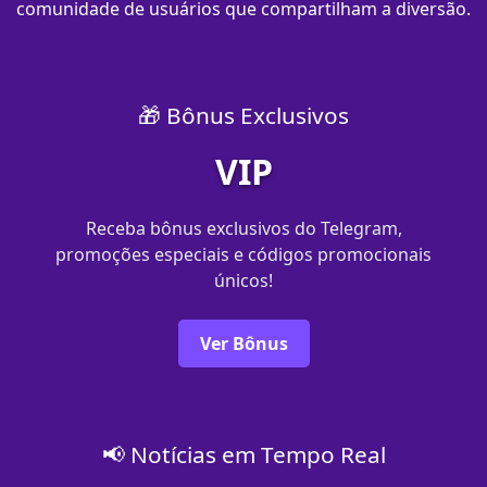
comunidade de usuários que compartilham a diversão.
🎁 Bônus Exclusivos
VIP
Receba bônus exclusivos do Telegram,
promoções especiais e códigos promocionais
únicos!
Ver Bônus
📢 Notícias em Tempo Real