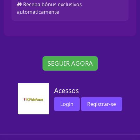
🎁 Receba bônus exclusivos
automaticamente
SEGUIR AGORA
Acessos
Login
Registrar-se