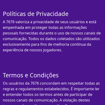
Políticas de Privacidade
A 7676 valoriza a privacidade de seus usuários e está
empenhada em proteger todas as informações
pessoais fornecidas durante o uso de nossos canais de
comunicação. Todos os dados coletados são utilizados
exclusivamente para fins de melhoria contínua da
experiência de nossos jogadores.
Termos e Condições
Os usuários da 7676 concordam em respeitar todas as
regras e regulamentos estabelecidos. É importante ler
e entender todos os termos antes de participar de
nossos canais de comunicação. A violação destes