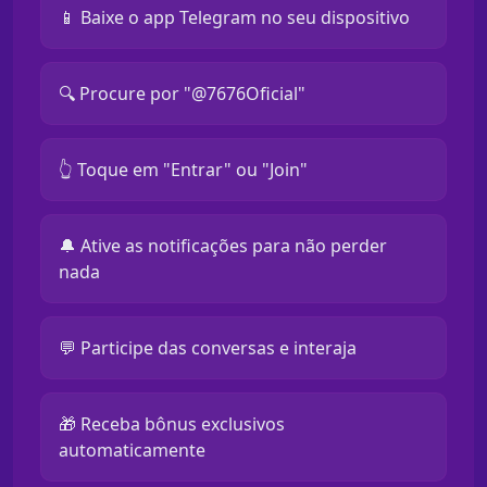
📱 Baixe o app Telegram no seu dispositivo
🔍 Procure por "@7676Oficial"
👆 Toque em "Entrar" ou "Join"
🔔 Ative as notificações para não perder
nada
💬 Participe das conversas e interaja
🎁 Receba bônus exclusivos
automaticamente