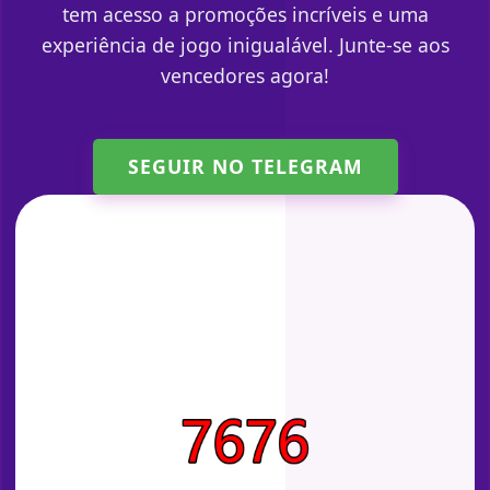
tem acesso a promoções incríveis e uma
experiência de jogo inigualável. Junte-se aos
vencedores agora!
SEGUIR NO TELEGRAM