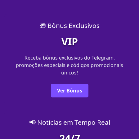
🎁 Bônus Exclusivos
VIP
Receba bônus exclusivos do Telegram,
promoções especiais e códigos promocionais
únicos!
Ver Bônus
📢 Notícias em Tempo Real
24/7