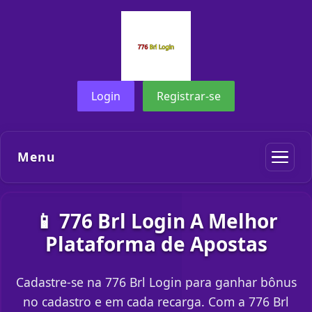
Login
Registrar-se
Menu
📱 776 Brl Login A Melhor
Plataforma de Apostas
Cadastre-se na 776 Brl Login para ganhar bônus
no cadastro e em cada recarga. Com a 776 Brl