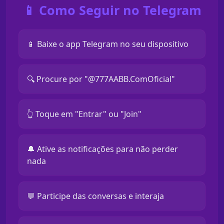
📱 Como Seguir no Telegram
📱 Baixe o app Telegram no seu dispositivo
🔍 Procure por "@777AABB.ComOficial"
👆 Toque em "Entrar" ou "Join"
🔔 Ative as notificações para não perder
nada
💬 Participe das conversas e interaja