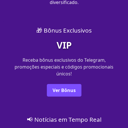
diversificado.
🎁 Bônus Exclusivos
VIP
Receba bônus exclusivos do Telegram,
promoções especiais e códigos promocionais
únicos!
Ver Bônus
📢 Notícias em Tempo Real