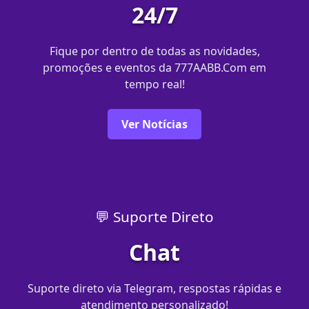
24/7
Fique por dentro de todas as novidades,
promoções e eventos da 777AABB.Com em
tempo real!
Ver Notícias
💬 Suporte Direto
Chat
Suporte direto via Telegram, respostas rápidas e
atendimento personalizado!