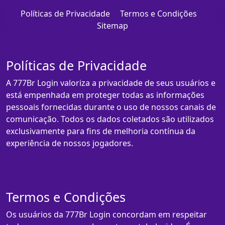
Políticas de Privacidade
Termos e Condições
Sitemap
Políticas de Privacidade
A 777Br Login valoriza a privacidade de seus usuários e
está empenhada em proteger todas as informações
pessoais fornecidas durante o uso de nossos canais de
comunicação. Todos os dados coletados são utilizados
exclusivamente para fins de melhoria contínua da
experiência de nossos jogadores.
Termos e Condições
Os usuários da 777Br Login concordam em respeitar