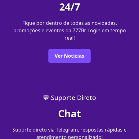
24/7
Fique por dentro de todas as novidades,
promoções e eventos da 777Br Login em tempo
real!
Ver Notícias
💬 Suporte Direto
Chat
Suporte direto via Telegram, respostas rápidas e
atendimento personalizado!