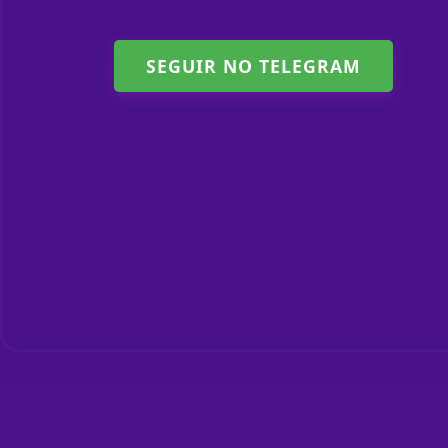
SEGUIR NO TELEGRAM