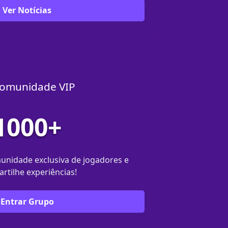
Ver Notícias
Comunidade VIP
1000+
unidade exclusiva de jogadores e
rtilhe experiências!
Entrar Grupo