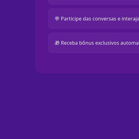
💬 Participe das conversas e interaj
🎁 Receba bônus exclusivos autom