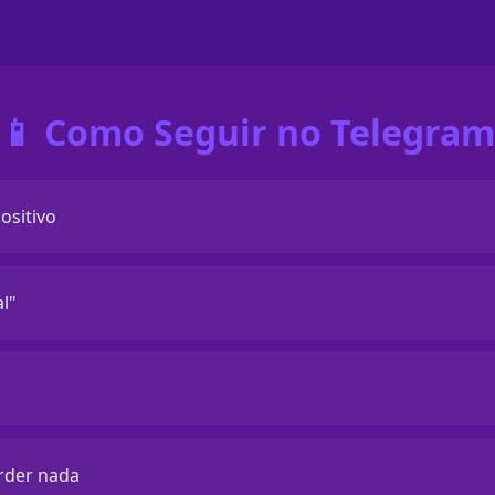
📱 Como Seguir no Telegram
ositivo
l"
erder nada