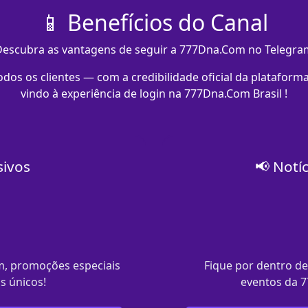
📱 Benefícios do Canal
Descubra as vantagens de seguir a 777Dna.Com no Telegra
dos os clientes — com a credibilidade oficial da plataform
vindo à experiência de login na 777Dna.Com Brasil !
sivos
📢 Notí
m, promoções especiais
Fique por dentro d
s únicos!
eventos da 