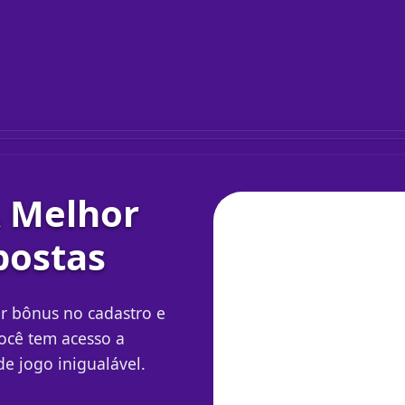
 Melhor
postas
r bônus no cadastro e
ocê tem acesso a
e jogo inigualável.