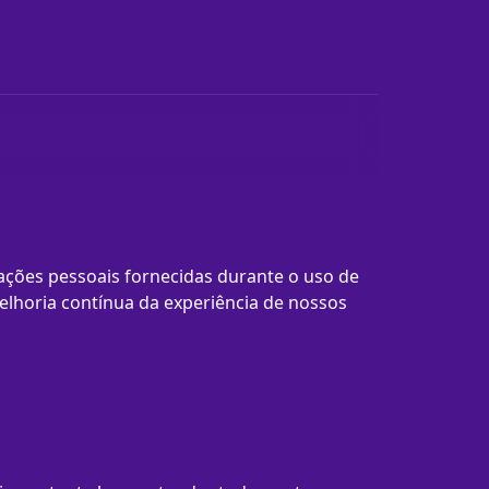
ações pessoais fornecidas durante o uso de
elhoria contínua da experiência de nossos