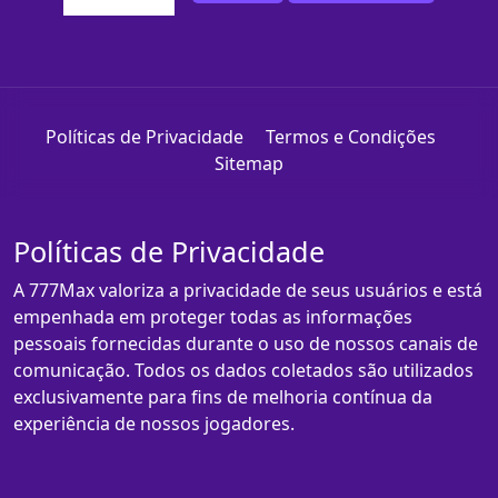
Políticas de Privacidade
Termos e Condições
Sitemap
Políticas de Privacidade
A 777Max valoriza a privacidade de seus usuários e está
empenhada em proteger todas as informações
pessoais fornecidas durante o uso de nossos canais de
comunicação. Todos os dados coletados são utilizados
exclusivamente para fins de melhoria contínua da
experiência de nossos jogadores.