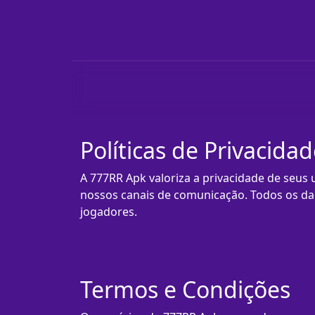
Políticas de Privacida
A 777RR Apk valoriza a privacidade de seus
nossos canais de comunicação. Todos os dad
jogadores.
Termos e Condições