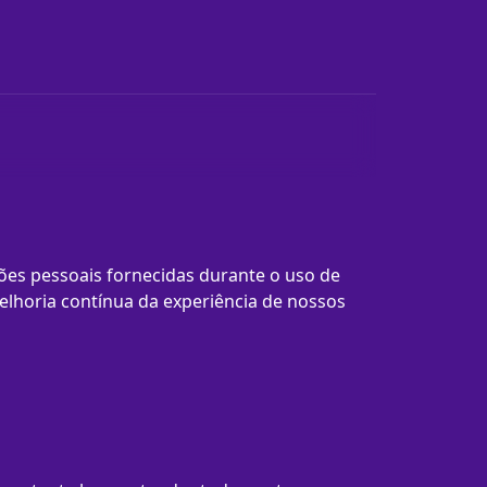
ões pessoais fornecidas durante o uso de
elhoria contínua da experiência de nossos