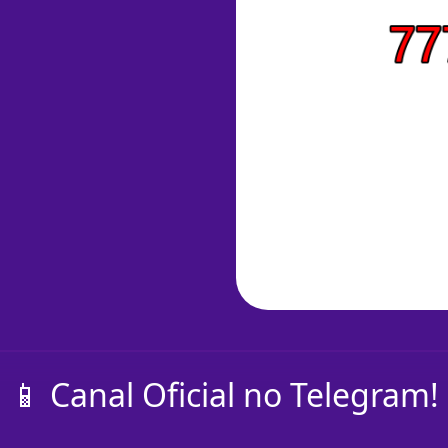
📱 Canal Oficial no Telegram!