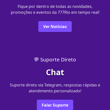
Fique por dentro de todas as novidades,
promoções e eventos da 777Rio em tempo real!
Ver Notícias
💬 Suporte Direto
Chat
Suporte direto via Telegram, respostas rápidas e
atendimento personalizado!
Falar Suporte