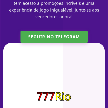
tem acesso a promoções incríveis e uma
experiência de jogo inigualável. Junte-se aos
vencedores agora!
SEGUIR NO TELEGRAM