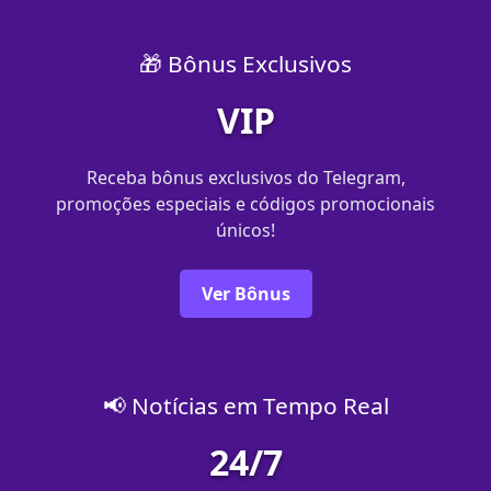
🎁 Bônus Exclusivos
VIP
Receba bônus exclusivos do Telegram,
promoções especiais e códigos promocionais
únicos!
Ver Bônus
📢 Notícias em Tempo Real
24/7