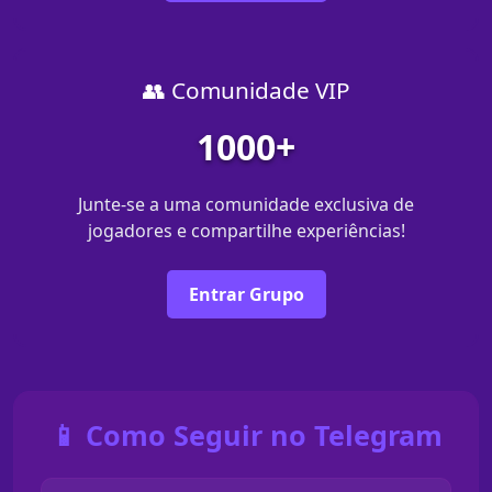
👥 Comunidade VIP
1000+
Junte-se a uma comunidade exclusiva de
jogadores e compartilhe experiências!
Entrar Grupo
📱 Como Seguir no Telegram