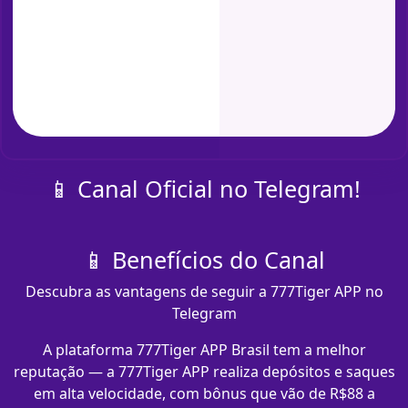
📱 Canal Oficial no Telegram!
📱 Benefícios do Canal
Descubra as vantagens de seguir a 777Tiger APP no
Telegram
A plataforma 777Tiger APP Brasil tem a melhor
reputação — a 777Tiger APP realiza depósitos e saques
em alta velocidade, com bônus que vão de R$88 a