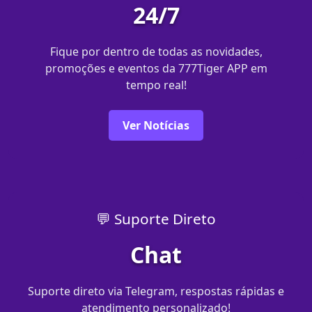
24/7
Fique por dentro de todas as novidades,
promoções e eventos da 777Tiger APP em
tempo real!
Ver Notícias
💬 Suporte Direto
Chat
Suporte direto via Telegram, respostas rápidas e
atendimento personalizado!