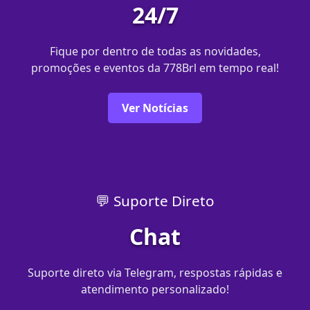
24/7
Fique por dentro de todas as novidades,
promoções e eventos da 778Brl em tempo real!
Ver Notícias
💬 Suporte Direto
Chat
Suporte direto via Telegram, respostas rápidas e
atendimento personalizado!