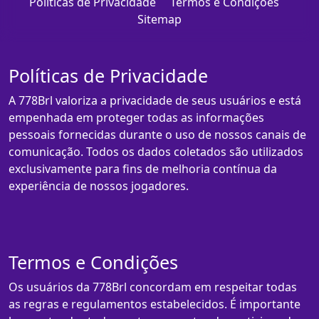
Políticas de Privacidade
Termos e Condições
Sitemap
Políticas de Privacidade
A 778Brl valoriza a privacidade de seus usuários e está
empenhada em proteger todas as informações
pessoais fornecidas durante o uso de nossos canais de
comunicação. Todos os dados coletados são utilizados
exclusivamente para fins de melhoria contínua da
experiência de nossos jogadores.
Termos e Condições
Os usuários da 778Brl concordam em respeitar todas
as regras e regulamentos estabelecidos. É importante