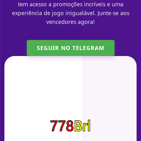
tem acesso a promoções incríveis e uma
experiência de jogo inigualável. Junte-se aos
vencedores agora!
SEGUIR NO TELEGRAM