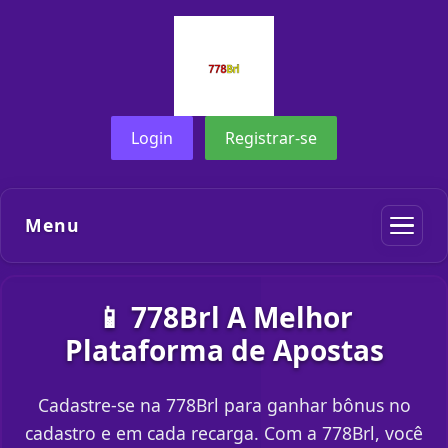
Login
Registrar-se
Menu
📱 778Brl A Melhor
Plataforma de Apostas
Cadastre-se na 778Brl para ganhar bônus no
cadastro e em cada recarga. Com a 778Brl, você