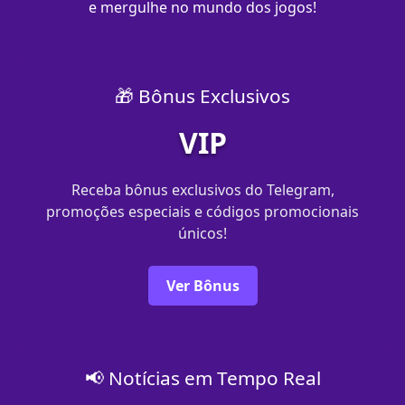
e mergulhe no mundo dos jogos!
🎁 Bônus Exclusivos
VIP
Receba bônus exclusivos do Telegram,
promoções especiais e códigos promocionais
únicos!
Ver Bônus
📢 Notícias em Tempo Real