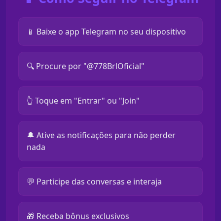
📱 Baixe o app Telegram no seu dispositivo
🔍 Procure por "@778BrlOficial"
👆 Toque em "Entrar" ou "Join"
🔔 Ative as notificações para não perder
nada
💬 Participe das conversas e interaja
🎁 Receba bônus exclusivos