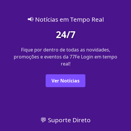
📢 Notícias em Tempo Real
24/7
Fique por dentro de todas as novidades,
promoções e eventos da 77Fe Login em tempo
real!
Ver Notícias
💬 Suporte Direto