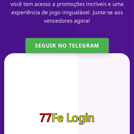
você tem acesso a promoções incríveis e uma
experiência de jogo inigualável. Junte-se aos
vencedores agora!
SEGUIR NO TELEGRAM