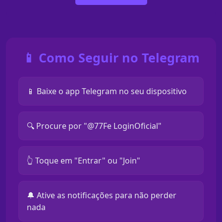
📱 Como Seguir no Telegram
📱 Baixe o app Telegram no seu dispositivo
🔍 Procure por "@77Fe LoginOficial"
👆 Toque em "Entrar" ou "Join"
🔔 Ative as notificações para não perder
nada