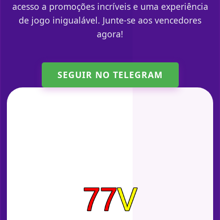
acesso a promoções incríveis e uma experiência
de jogo inigualável. Junte-se aos vencedores
agora!
SEGUIR NO TELEGRAM