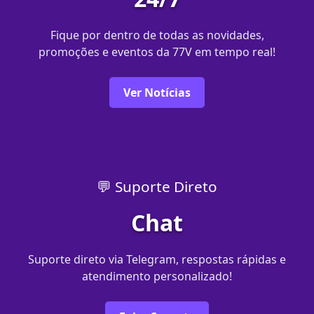
Fique por dentro de todas as novidades,
promoções e eventos da 77V em tempo real!
Ver Notícias
💬 Suporte Direto
Chat
Suporte direto via Telegram, respostas rápidas e
atendimento personalizado!