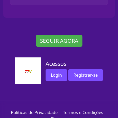
SEGUIR AGORA
Acessos
Login
Registrar-se
Políticas de Privacidade
Termos e Condições