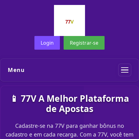
Login
Registrar-se
Menu
📱 77V A Melhor Plataforma
de Apostas
Cadastre-se na 77V para ganhar bônus no
cadastro e em cada recarga. Com a 77V, você tem