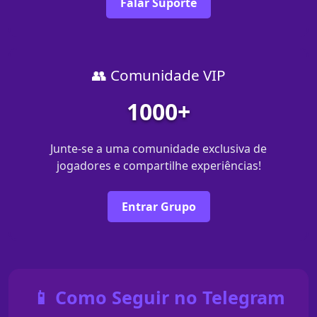
Falar Suporte
👥 Comunidade VIP
1000+
Junte-se a uma comunidade exclusiva de
jogadores e compartilhe experiências!
Entrar Grupo
📱 Como Seguir no Telegram