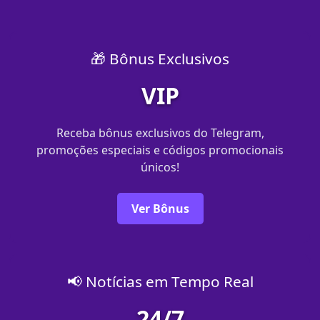
🎁 Bônus Exclusivos
VIP
Receba bônus exclusivos do Telegram,
promoções especiais e códigos promocionais
únicos!
Ver Bônus
📢 Notícias em Tempo Real
24/7