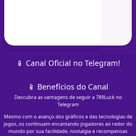
📱 Canal Oficial no Telegram!
📱 Benefícios do Canal
Descubra as vantagens de seguir a 789Luck no
Telegram
Mesmo com o avanço dos gráficos e das tecnologias de
jogos, os continuam encantando jogadores ao redor do
mundo por sua facilidade, nostalgia e recompensas